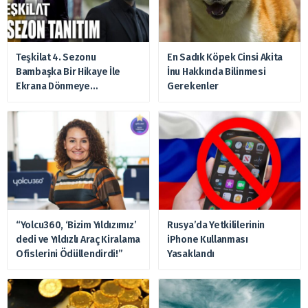
Teşkilat 4. Sezonu
En Sadık Köpek Cinsi Akita
Bambaşka Bir Hikaye İle
İnu Hakkında Bilinmesi
Ekrana Dönmeye
Gerekenler
Hazırlanıyor
“Yolcu360, ‘Bizim Yıldızımız’
Rusya’da Yetkililerinin
dedi ve Yıldızlı Araç Kiralama
iPhone Kullanması
Ofislerini Ödüllendirdi!”
Yasaklandı