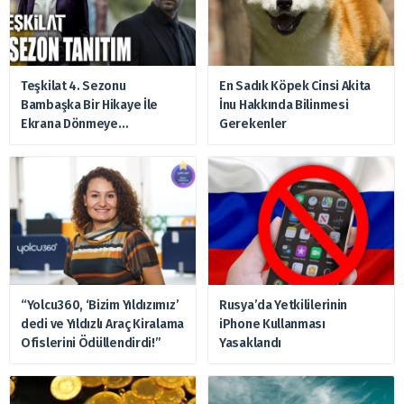
Teşkilat 4. Sezonu
En Sadık Köpek Cinsi Akita
Bambaşka Bir Hikaye İle
İnu Hakkında Bilinmesi
Ekrana Dönmeye
Gerekenler
Hazırlanıyor
“Yolcu360, ‘Bizim Yıldızımız’
Rusya’da Yetkililerinin
dedi ve Yıldızlı Araç Kiralama
iPhone Kullanması
Ofislerini Ödüllendirdi!”
Yasaklandı