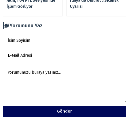
Altın, 1.649 TL Seviyesinde
İtalya’da Öldürücü Sıcaklık
İşlem Görüyor
Uyarısı
Yorumunu Yaz
Gönder