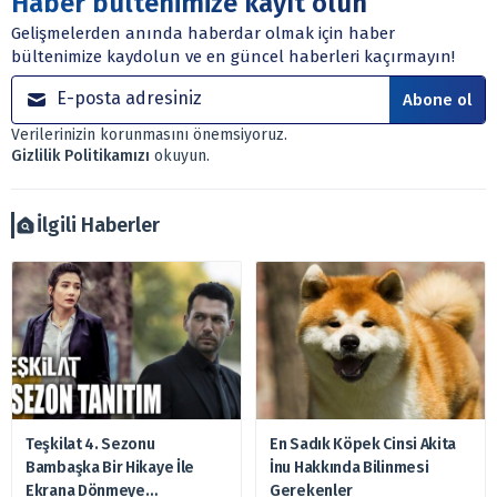
Haber bültenimize kayıt olun
dayanmaktadır. Yatırım danışmanlığı hizmeti; aracı
Gelişmelerden anında haberdar olmak için haber
kurumlar, mevduat kabul etmeyen bankalar, portföy
bültenimize kaydolun ve en güncel haberleri kaçırmayın!
yönetim şirketleri ile müşteri arasında imzalanacak
sözleşme çerçevesinde sunulmaktadır.
Abone ol
Sitemizde bulunan bilgiler ve görüşler, sizin mali
Verilerinizin korunmasını önemsiyoruz.
durumunuz, risk – getiri beklentileriniz ile uyuşmayabilir.
Gizlilik Politikamızı
okuyun.
Ayrıca burada yer alan bilgilere dayanarak, yatırım kararı
verilmemelidir. Bu nedenle doğabilecek kayıp ve
zararlardan, arztakvimi.com.tr sorumlu tutulamaz.
İlgili Haberler
Teşkilat 4. Sezonu
En Sadık Köpek Cinsi Akita
Bambaşka Bir Hikaye İle
İnu Hakkında Bilinmesi
Ekrana Dönmeye
Gerekenler