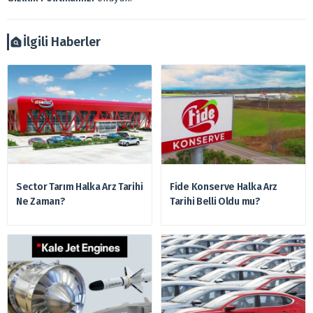
Ayrıca burada yer alan bilgilere dayanarak, yatırım kararı
verilmemelidir. Bu nedenle doğabilecek kayıp ve
zararlardan, arztakvimi.com.tr sorumlu tutulamaz.
İlgili Haberler
Sector Tarım Halka Arz Tarihi
Fide Konserve Halka Arz
Ne Zaman?
Tarihi Belli Oldu mu?