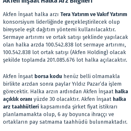
Akfen İnşaat Halka Arz Bilgileri
Akfen İnşaat halka arzı
Tera Yatırım ve Vakıf Yatırım
konsorsiyum liderliğinde gerçekleştirilecek olup
bireysele eşit dağıtım yöntemi kullanılacaktır.
Sermaye artırımı ve ortak satışı şeklinde yapılacak
olan halka arzda 100.542.838 lot sermaye artırımı,
100.542.838 lot ortak satışı (Akfen Holding) olacak
şekilde toplamda 201.085.676 lot halka açılacaktır.
Akfen İnşaat
borsa kodu
henüz belli olmamakla
birlikte arzdan sonra paylar Yıldız Pazar’da işlem
görecektir. Halka arzın ardından Akfen İnşaat
halka
açıklık oranı
yüzde 30 olacaktır. Akfen İnşaat
halka
arz taahhütleri
kapsamında şirket fiyat istikrarı
planlamamakta olup, 6 ay boyunca ihraççı ve
ortakların pay satmama taahhüdü bulunmaktadır.