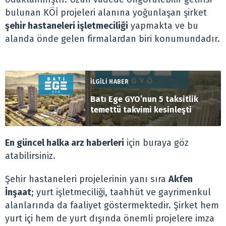
bulunan KÖİ projeleri alanına yoğunlaşan şirket
şehir hastaneleri işletmeciliği
yapmakta ve bu
alanda önde gelen firmalardan biri konumundadır.
İLGİLİ HABER
Batı Ege GYO’nun 5 taksitlik
temettü takvimi kesinleşti
En güncel halka arz haberleri
için buraya göz
atabilirsiniz.
Şehir hastaneleri projelerinin yanı sıra
Akfen
İnşaat
; yurt işletmeciliği, taahhüt ve gayrimenkul
alanlarında da faaliyet göstermektedir. Şirket hem
yurt içi hem de yurt dışında önemli projelere imza