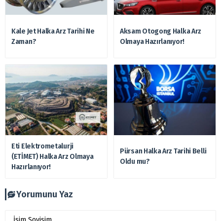
Kale Jet Halka Arz Tarihi Ne
Aksam Otogong Halka Arz
Zaman?
Olmaya Hazırlanıyor!
Eti Elektrometalurji
Pürsan Halka Arz Tarihi Belli
(ETİMET) Halka Arz Olmaya
Oldu mu?
Hazırlanıyor!
Yorumunu Yaz