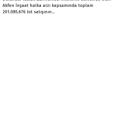
Akfen İnşaat halka arzı kapsamında toplam
201.085.676 lot satışının...
0
Güncelleme: 14:40 - 24.04.2024
Akfen İnşaat Turizm ve Ticaret A.Ş paylarının bir
kısmını borsada işleme açmak için SPK’ya
başvuruda bulundu. Taslak izahnamesi inceleme
sürecinde olan
Akfen İnşaat halka arzı
kapsamında
toplam 201.085.676 lot satışının gerçekleştirilmesi
planlanmakta. Yatırımcıların sıklıkla araştırdıkları