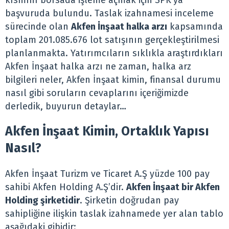
kısmını borsada işleme açmak için SPK’ya
başvuruda bulundu. Taslak izahnamesi inceleme
sürecinde olan
Akfen İnşaat halka arzı
kapsamında
toplam 201.085.676 lot satışının gerçekleştirilmesi
planlanmakta. Yatırımcıların sıklıkla araştırdıkları
Akfen İnşaat halka arzı ne zaman, halka arz
bilgileri neler, Akfen İnşaat kimin, finansal durumu
nasıl gibi soruların cevaplarını içeriğimizde
derledik, buyurun detaylar…
Akfen İnşaat Kimin, Ortaklık Yapısı
Nasıl?
Akfen İnşaat Turizm ve Ticaret A.Ş yüzde 100 pay
sahibi Akfen Holding A.Ş’dir.
Akfen İnşaat bir Akfen
Holding şirketidir
. Şirketin doğrudan pay
sahipliğine ilişkin taslak izahnamede yer alan tablo
aşağıdaki gibidir: