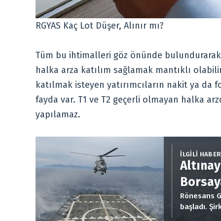
RGYAS Kaç Lot Düşer, Alınır mı?
Tüm bu ihtimalleri göz önünde bulundurarak,
halka arza katılım sağlamak mantıklı olabili
katılmak isteyen yatırımcıların nakit ya da fo
fayda var. T1 ve T2 geçerli olmayan halka arz
yapılamaz.
İLGİLİ HABE
Altına
Borsay
Rönesans Ga
başladı. Şi
düşer, şirke