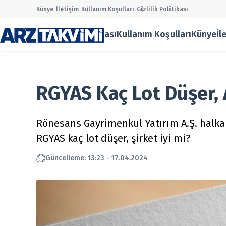
Künye
İletişim
Kullanım Koşulları
Gizlilik Politikası
Gizlilik Politikası
Kullanım Koşulları
Künye
İl
Main Men
Halka Ar
Onaylana
Taslak Ha
RGYAS Kaç Lot Düşer, 
Borsa
Ekonomi
Finans
Rönesans Gayrimenkul Yatırım A.Ş. halka a
Temettü
RGYAS kaç lot düşer, şirket iyi mi?
Şirket Ha
Kurumsal
Güncelleme: 13:23 - 17.04.2024
Gizlilik P
Kullanım
Künye
İletişim