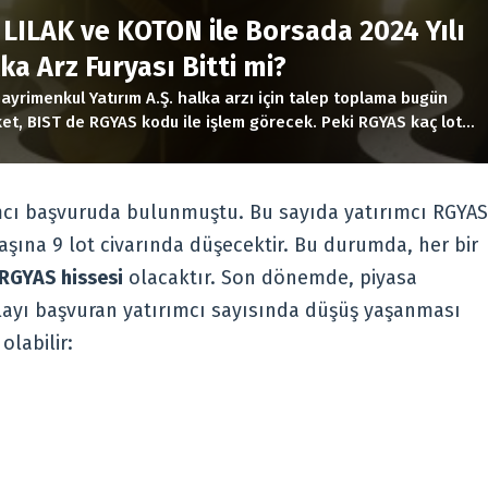
R
 LILAK ve KOTON ile Borsada 2024 Yılı
lka Arz Furyası Bitti mi?
yrimenkul Yatırım A.Ş. halka arzı için talep toplama bugün
rket, BIST de RGYAS kodu ile işlem görecek. Peki RGYAS kaç lot
t iyi mi?
ımcı başvuruda bulunmuştu. Bu sayıda yatırımcı RGYAS
aşına 9 lot civarında düşecektir. Bu durumda, her bir
k RGYAS hissesi
olacaktır. Son dönemde, piyasa
layı başvuran yatırımcı sayısında düşüş yaşanması
labilir: