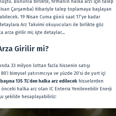
ştu. Bununla birlikte, firmanın halka arzı için talep
isan Çarşamba) itibariyle talep toplamaya başlayan
bilecek. 19 Nisan Cuma günü saat 17’ye kadar
detaylara Arz Takvimi okuyucuları ile birlikte göz
a arza girilir mi; işte detaylar…
rza Girilir mi?
nda 33 milyon lottan fazla hissenin satışı
0’i bireysel yatırımcıya ve yüzde 20’si de yurt içi
 başına 135 TL’den halka arz edilecek
hisselerden
 önceki halka arz olan IC Enterra Yenilenebilir Enerji
şu şekilde hesaplayabiliriz: