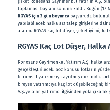
şirket Rönesans Gayrimenkul Yatırım A.Ş. olmu
toplaması bayram sonuna kaldı. Bugün (17 N
RGYAS için 3 gün boyunca
başvuruda bulunula
yapılabilecek halka arz talep girişlerine dair 
atalım. RGYAS kaç lot düşer, şirket iyi mi, halk
RGYAS Kaç Lot Düşer, Halka A
Rönesans Gayrimenkul Yatırım A.Ş. halka arzı
gerçekleştirilecek. Söz konusu lotların yüzde 8
kurumsal yatırımcıya ayrılmış durumda.
Lot
bireyse yatırımcıya kaç lot düşebileceğini; bir
A.Ş.’ye olan yatırımcı ilgisinden yola çıkarak 