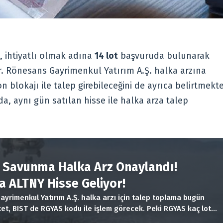
 ihtiyatlı olmak adına
14 lot
başvuruda bulunarak
r. Rönesans Gayrimenkul Yatırım A.Ş. halka arzına
n blokajı ile talep girebileceğini de ayrıca belirtmekt
da, aynı gün satılan hisse ile halka arza talep
R
y Savunma Halka Arz Onaylandı!
a ALTNY Hisse Geliyor!
yrimenkul Yatırım A.Ş. halka arzı için talep toplama bugün
rket, BIST de RGYAS kodu ile işlem görecek. Peki RGYAS kaç lot
t iyi mi?