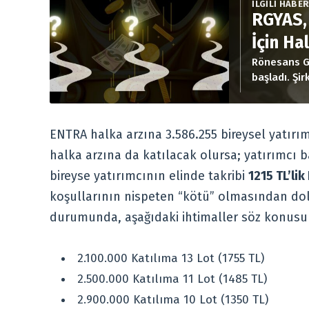
İLGİLİ HABE
RGYAS,
İçin Ha
Rönesans Ga
başladı. Şi
düşer, şirke
ENTRA halka arzına 3.586.255 bireysel yatır
halka arzına da katılacak olursa; yatırımcı b
bireyse yatırımcının elinde takribi
1215 TL’li
koşullarının nispeten “kötü” olmasından do
durumunda, aşağıdaki ihtimaller söz konusu o
2.100.000 Katılıma 13 Lot (1755 TL)
2.500.000 Katılıma 11 Lot (1485 TL)
2.900.000 Katılıma 10 Lot (1350 TL)