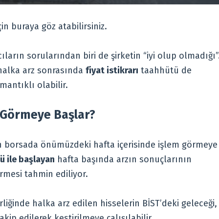
çin buraya göz atabilirsiniz.
ların sorularından biri de şirketin “iyi olup olmadığı”
 halka arz sonrasında
fiyat istikrarı
taahhütü de
antıklı olabilir.
 Görmeye Başlar?
n borsada önümüzdeki hafta içerisinde işlem görmeye
ü ile başlayan
hafta başında arzın sonuçlarının
rmesi tahmin ediliyor.
liğinde halka arz edilen hisselerin BİST’deki geleceği,
kip edilerek kestirilmeye çalışılabilir.