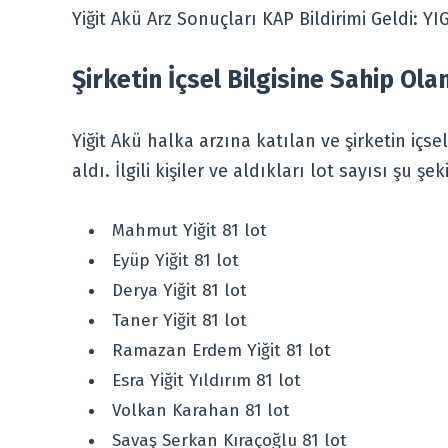
Yiğit Akü Arz Sonuçları KAP Bildirimi Geldi: YI
Şirketin İçsel Bilgisine Sahip Ol
Yiğit Akü halka arzına katılan ve şirketin içse
aldı. İlgili kişiler ve aldıkları lot sayısı şu şe
Mahmut Yiğit 81 lot
Eyüp Yiğit 81 lot
Derya Yiğit 81 lot
Taner Yiğit 81 lot
Ramazan Erdem Yiğit 81 lot
Esra Yiğit Yıldırım 81 lot
Volkan Karahan 81 lot
Savaş Serkan Kıraçoğlu 81 lot