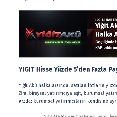
İLGİLİ HABE
Yiğit A
Halka A
Geçtiğimiz 
KAP bildirim
detaylar…
YIGIT Hisse Yüzde 5’den Fazla P
Yiğit Akü halka arzında, satılan lotların yüzd
Zira, bireysel yatırımcıya eşit, kurumsal ya
arzda; kurumsal yatırımcıların kendisine ayrı