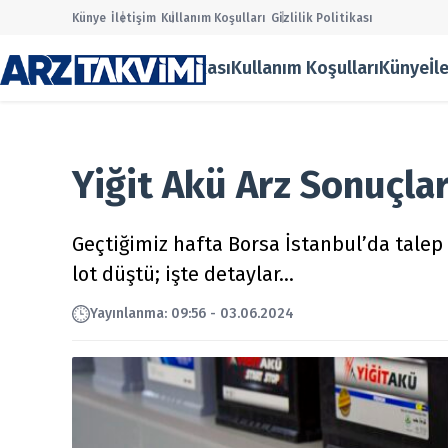
Künye
İletişim
Kullanım Koşulları
Gizlilik Politikası
Gizlilik Politikası
Kullanım Koşulları
Künye
İl
Main Men
Halka Ar
Onaylana
Taslak Ha
Yiğit Akü Arz Sonuçlar
Borsa
Ekonomi
Finans
Geçtiğimiz hafta Borsa İstanbul’da talep t
Temettü
lot düştü; işte detaylar…
Şirket Ha
Kurumsal
Yayın
lanma
:
09:56 - 03.06.2024
Gizlilik P
Kullanım
Künye
İletişim