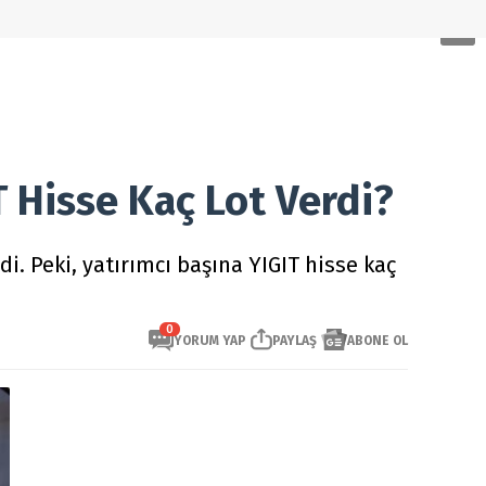
T Hisse Kaç Lot Verdi?
i. Peki, yatırımcı başına YIGIT hisse kaç
0
YORUM YAP
PAYLAŞ
ABONE OL