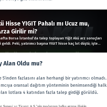
R
kü Hisse YIGIT Pahalı mı Ucuz mu,
rza Girilir mi?
hafta Borsa İstanbul’da talep toplayan Yiğit Akü arz sonuçları
i geldi. Peki, yatırımcı başına YIGIT hisse kaç lot düştü; işte
ay Alan Oldu mu?
e 5’inden fazlasını alan herhangi bir yatırımcı olmadı.
tırımcıya oransal dağıtım yönteminin benimsendiği halk
lan lotlara 4 katından fazla talep girdiği görüldü.