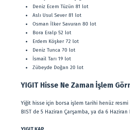
Deniz Ecem Tüzün 81 lot
Aslı Usul Sever 81 lot
Osman İlker Savuran 80 lot
Bora Eralp 52 lot
Erdem Köşker 72 lot
Deniz Tunca 70 lot
İsmail Tarı 19 lot
Zübeyde Doğan 20 lot
YIGIT Hisse Ne Zaman İşlem Gör
Yiğit hisse için borsa işlem tarihi henüz resm
BIST de 5 Haziran Çarşamba, ya da 6 Haziran
YIGIT KAP