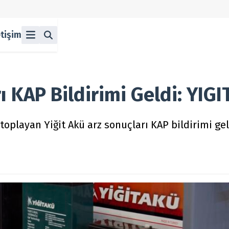
etişim
ü
z
n Halka Arzlar
lka Arzlar
ı KAP Bildirimi Geldi: YIGI
oplayan Yiğit Akü arz sonuçları KAP bildirimi geld
berleri
olitikası
 Koşulları