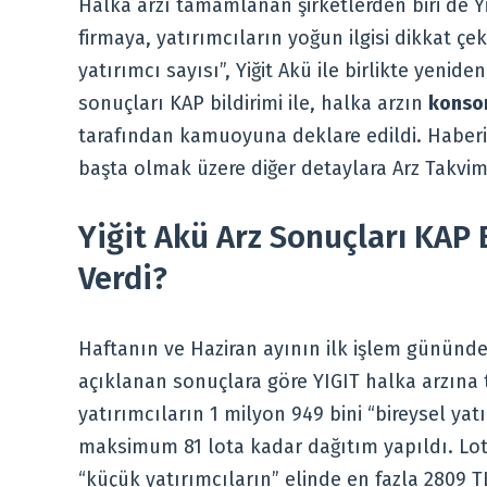
Halka arzı tamamlanan şirketlerden biri de Yi
firmaya, yatırımcıların yoğun ilgisi dikkat 
yatırımcı sayısı”, Yiğit Akü ile birlikte yenide
sonuçları KAP bildirimi ile, halka arzın
konsor
tarafından kamuoyuna deklare edildi. Haberi
başta olmak üzere diğer detaylara Arz Takvimi 
Yiğit Akü Arz Sonuçları KAP B
Verdi?
Haftanın ve Haziran ayının ilk işlem gününd
açıklanan sonuçlara göre YIGIT halka arzın
yatırımcıların 1 milyon 949 bini “bireysel yat
maksimum 81 lota kadar dağıtım yapıldı. Lo
“küçük yatırımcıların” elinde en fazla 2809 T