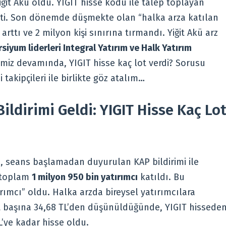
ğit Akü oldu. YIGIT hisse kodu ile talep toplayan
çekti. Son dönemde düşmekte olan “halka arza katılan
n arttı ve 2 milyon kişi sınırına tırmandı. Yiğit Akü arz
siyum liderleri Integral Yatırım ve Halk Yatırım
miz devamında, YIGIT hisse kaç lot verdi? Sorusu
takipçileri ile birlikte göz atalım…
ildirimi Geldi: YIGIT Hisse Kaç Lo
e, seans başlamadan duyurulan KAP bildirimi ile
a toplam
1 milyon 950 bin yatırımcı
katıldı. Bu
ırımcı” oldu. Halka arzda bireysel yatırımcılara
t başına 34,68 TL’den düşünüldüğünde, YIGIT hissede
L’ye kadar hisse oldu.