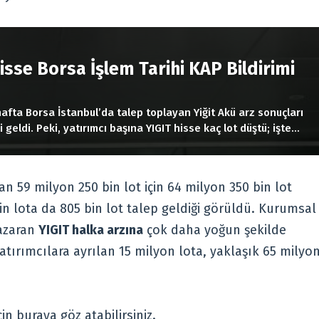
R
isse Borsa İşlem Tarihi KAP Bildirimi
hafta Borsa İstanbul’da talep toplayan Yiğit Akü arz sonuçları
i geldi. Peki, yatırımcı başına YIGIT hisse kaç lot düştü; işte
an 59 milyon 250 bin lot için 64 milyon 350 bin lot
bin lota da 805 bin lot talep geldiği görüldü. Kurumsal
nazaran
YIGIT halka arzına
çok daha yoğun şekilde
yatırımcılara ayrılan 15 milyon lota, yaklaşık 65 milyo
çin buraya göz atabilirsiniz.