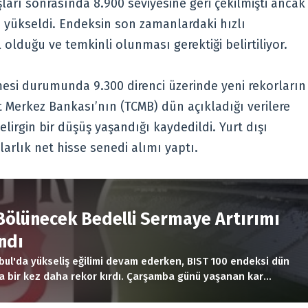
ları sonrasında 8.900 seviyesine geri çekilmişti ancak
 yükseldi. Endeksin son zamanlardaki hızlı
 olduğu ve temkinli olunması gerektiği belirtiliyor.
esi durumunda 9.300 direnci üzerinde yeni rekorların
 Merkez Bankası’nın (TCMB) dün açıkladığı verilere
lirgin bir düşüş yaşandığı kaydedildi. Yurt dışı
larlık net hisse senedi alımı yaptı.
R
Bölünecek Bedelli Sermaye Artırımı
ndı
bul'da yükseliş eğilimi devam ederken, BIST 100 endeksi dün
a bir kez daha rekor kırdı. Çarşamba günü yaşanan kar
onrasında 8.900 seviyesine geri çekilmişti ancak dün tekrar
k 9.000 puan üzerinde yükseldi.