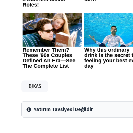
BJKAS
Yatırım Tavsiyesi Değildir
Arztakvimi.com.tr içerisinde yayınlanan bilgiler, yo
Sitede yer alan tüm içerikler kişisel görüşlere day