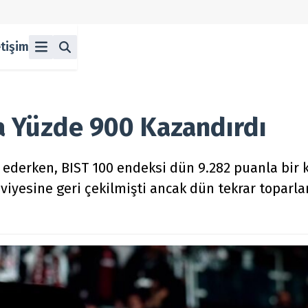
etişim
ü
z
n Halka Arzlar
lka Arzlar
da Yüzde 900 Kazandırdı
 ederken, BIST 100 endeksi dün 9.282 puanla bir 
eviyesine geri çekilmişti ancak dün tekrar toparl
berleri
olitikası
 Koşulları