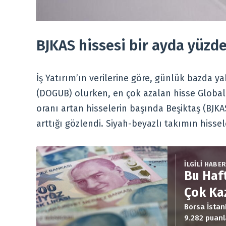
BJKAS hissesi bir ayda yüzde 
İş Yatırım’ın verilerine göre, günlük bazda 
(DOGUB) olurken, en çok azalan hisse Globa
oranı artan hisselerin başında Beşiktaş (BJK
arttığı gözlendi. Siyah-beyazlı takımın hissel
İLGİLİ HABE
Bu Haf
Çok Ka
Borsa İstan
9.282 puanl