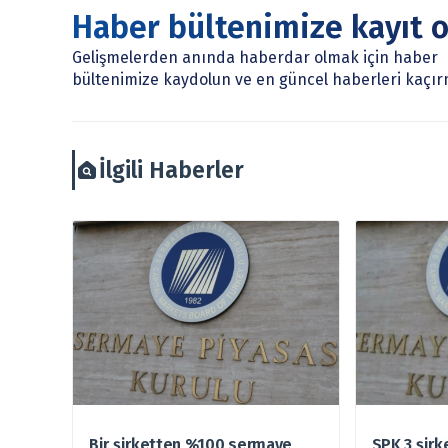
mevduat kabul etmeyen bankalar, portföy yönetim ş
Haber bültenimize kayıt 
çerçevesinde sunulmaktadır.
Sitemizde bulunan bilgiler ve görüşler, sizin mali du
Gelişmelerden anında haberdar olmak için haber
burada yer alan bilgilere dayanarak, yatırım kararı
bültenimize kaydolun ve en güncel haberleri kaçır
arztakvimi.com.tr sorumlu tutulamaz.
İlgili Haberler
Bir şirketten %100 sermaye
SPK 3 şir