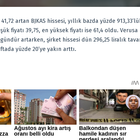
onrasında 8.900 seviyesine geri çekilmişti ancak dün tekrar
k 9.000 puan üzerinde yükseldi.
41,72 artan BJKAS hissesi, yıllık bazda yüzde 913,33’lü
üşük fiyatı 39,75, en yüksek fiyatı ise 61,4 oldu. Verusa
ündür artarken, şirket hissesi dün 296,25 liralık tava
aftada yüzde 20’ye yakın arttı.