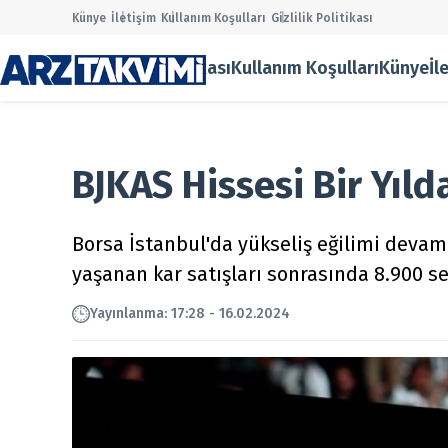
Künye
İletişim
Kullanım Koşulları
Gizlilik Politikası
Gizlilik Politikası
Kullanım Koşulları
Künye
İl
Main Men
Halka Ar
Onaylana
Taslak Ha
BJKAS Hissesi Bir Yıl
Borsa
Ekonomi
Finans
Borsa İstanbul'da yükseliş eğilimi devam
Temettü
yaşanan kar satışları sonrasında 8.900 s
Şirket Ha
Kurumsal
Yayın
lanma
:
17:28 - 16.02.2024
Gizlilik P
Kullanım
Künye
İletişim