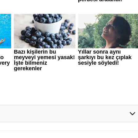
rumlar ve tavsiyeler yatırım danışmanlığı kapsamında değildir.
anmaktadır. Yatırım danışmanlığı hizmeti; aracı kurumlar,