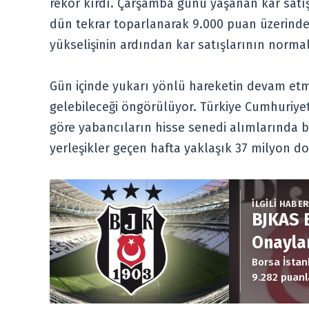
rekor kırdı. Çarşamba günü yaşanan kar satış
dün tekrar toparlanarak 9.000 puan üzerinde
yükselişinin ardından kar satışlarının normal
Gün içinde yukarı yönlü hareketin devam etm
gelebileceği öngörülüyor. Türkiye Cumhuriyet
göre yabancıların hisse senedi alımlarında be
yerleşikler geçen hafta yaklaşık 37 milyon do
İLGİLİ HABE
BJKAS 
Onayla
Borsa İstan
9.282 puanl
satışları s
toparlanara